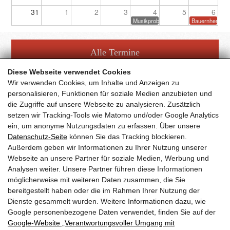
31
1
2
3
4
5
6
Musikprobe
Bauernherbstf
Alle Termine
Diese Webseite verwendet Cookies
Wir verwenden Cookies, um Inhalte und Anzeigen zu
personalisieren, Funktionen für soziale Medien anzubieten und
die Zugriffe auf unsere Webseite zu analysieren. Zusätzlich
setzen wir Tracking-Tools wie Matomo und/oder Google Analytics
Facebook Fanpage
ein, um anonyme Nutzungsdaten zu erfassen. Über unsere
Datenschutz-Seite
können Sie das Tracking blockieren.
Außerdem geben wir Informationen zu Ihrer Nutzung unserer
YouTube Channel
Webseite an unsere Partner für soziale Medien, Werbung und
Analysen weiter. Unsere Partner führen diese Informationen
möglicherweise mit weiteren Daten zusammen, die Sie
bereitgestellt haben oder die im Rahmen Ihrer Nutzung der
Trachtenmusikkapelle Taxenbach
Dienste gesammelt wurden. Weitere Informationen dazu, wie
Obfrau:
Andrea Hofer
Google personenbezogene Daten verwendet, finden Sie auf der
Gschwandtnerberg 21
Google‑Website „Verantwortungsvoller Umgang mit
5660
Taxenbach