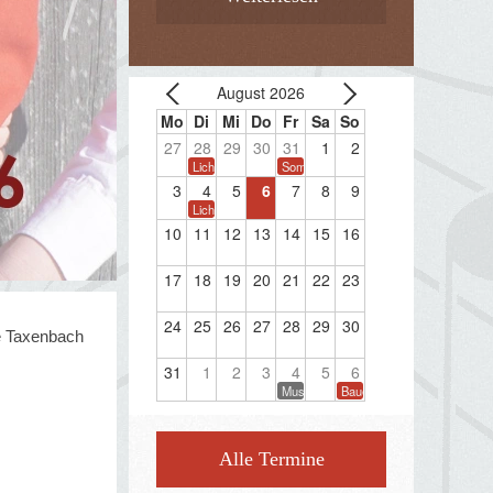
August 2026
27
28
29
30
31
1
2
Lichterwanderung
Sommerkonzert
3
4
5
6
7
8
9
Lichterwanderung
10
11
12
13
14
15
16
17
18
19
20
21
22
23
24
25
26
27
28
29
30
e Taxenbach
31
1
2
3
4
5
6
Musikprobe
Bauernherbstfest Taxenbac
Alle Termine