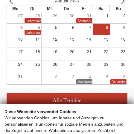
August 2026
27
28
29
30
31
1
2
Lichterwanderung
Sommerkonzert
3
4
5
6
7
8
9
Lichterwanderung
10
11
12
13
14
15
16
17
18
19
20
21
22
23
24
25
26
27
28
29
30
31
1
2
3
4
5
6
Musikprobe
Bauernherbstf
Alle Termine
Diese Webseite verwendet Cookies
Wir verwenden Cookies, um Inhalte und Anzeigen zu
personalisieren, Funktionen für soziale Medien anzubieten und
die Zugriffe auf unsere Webseite zu analysieren. Zusätzlich