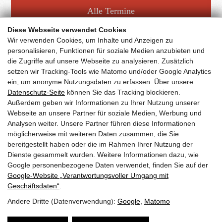
Alle Termine
Diese Webseite verwendet Cookies
Wir verwenden Cookies, um Inhalte und Anzeigen zu
personalisieren, Funktionen für soziale Medien anzubieten und
die Zugriffe auf unsere Webseite zu analysieren. Zusätzlich
setzen wir Tracking-Tools wie Matomo und/oder Google Analytics
Facebook Fanpage
ein, um anonyme Nutzungsdaten zu erfassen. Über unsere
Datenschutz-Seite
können Sie das Tracking blockieren.
Außerdem geben wir Informationen zu Ihrer Nutzung unserer
YouTube Channel
Webseite an unsere Partner für soziale Medien, Werbung und
Analysen weiter. Unsere Partner führen diese Informationen
möglicherweise mit weiteren Daten zusammen, die Sie
bereitgestellt haben oder die im Rahmen Ihrer Nutzung der
Trachtenmusikkapelle Taxenbach
Dienste gesammelt wurden. Weitere Informationen dazu, wie
Obfrau:
Andrea Hofer
Google personenbezogene Daten verwendet, finden Sie auf der
Gschwandtnerberg 21
Google‑Website „Verantwortungsvoller Umgang mit
5660
Taxenbach
Geschäftsdaten“
.
E-Mail:
info@tmk-taxenbach.at
Andere Dritte (Datenverwendung):
Google
,
Matomo
Sitemap