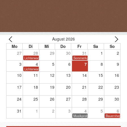
August 2026
27
28
29
30
31
1
2
Lichterwanderung
Sommerkonzert
3
4
5
6
7
8
9
Lichterwanderung
10
11
12
13
14
15
16
17
18
19
20
21
22
23
24
25
26
27
28
29
30
31
1
2
3
4
5
6
Musikprobe
Bauernherbstf