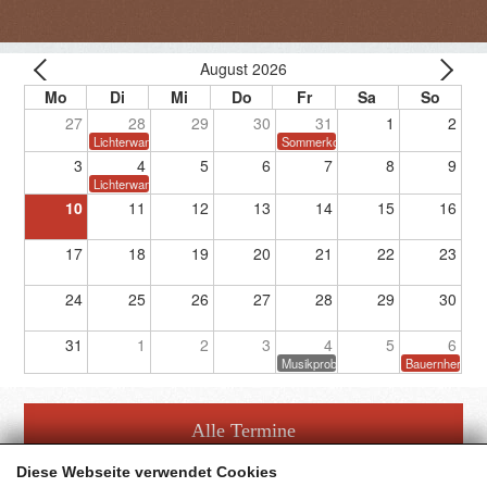
August 2026
27
28
29
30
31
1
2
Lichterwanderung
Sommerkonzert
3
4
5
6
7
8
9
Lichterwanderung
10
11
12
13
14
15
16
17
18
19
20
21
22
23
24
25
26
27
28
29
30
31
1
2
3
4
5
6
Musikprobe
Bauernherbstf
Alle Termine
Diese Webseite verwendet Cookies