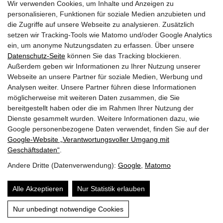
Wir verwenden Cookies, um Inhalte und Anzeigen zu
personalisieren, Funktionen für soziale Medien anzubieten und
die Zugriffe auf unsere Webseite zu analysieren. Zusätzlich
setzen wir Tracking-Tools wie Matomo und/oder Google Analytics
Facebook Fanpage
ein, um anonyme Nutzungsdaten zu erfassen. Über unsere
Datenschutz-Seite
können Sie das Tracking blockieren.
Außerdem geben wir Informationen zu Ihrer Nutzung unserer
YouTube Channel
Webseite an unsere Partner für soziale Medien, Werbung und
Analysen weiter. Unsere Partner führen diese Informationen
möglicherweise mit weiteren Daten zusammen, die Sie
bereitgestellt haben oder die im Rahmen Ihrer Nutzung der
Trachtenmusikkapelle Taxenbach
Dienste gesammelt wurden. Weitere Informationen dazu, wie
Obfrau:
Andrea Hofer
Google personenbezogene Daten verwendet, finden Sie auf der
Gschwandtnerberg 21
Google‑Website „Verantwortungsvoller Umgang mit
5660
Taxenbach
Geschäftsdaten“
.
E-Mail:
info@tmk-taxenbach.at
Andere Dritte (Datenverwendung):
Google
,
Matomo
Sitemap
Alle Akzeptieren
Nur Statistik erlauben
Impressum & Datenschutz
Nur unbedingt notwendige Cookies