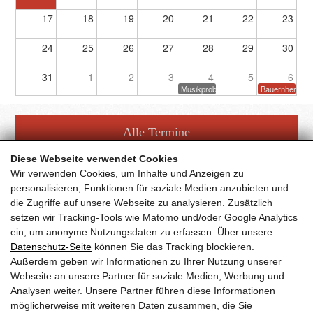
17
18
19
20
21
22
23
24
25
26
27
28
29
30
31
1
2
3
4
5
6
Musikprobe
Bauernherbstf
Alle Termine
Diese Webseite verwendet Cookies
Wir verwenden Cookies, um Inhalte und Anzeigen zu
personalisieren, Funktionen für soziale Medien anzubieten und
die Zugriffe auf unsere Webseite zu analysieren. Zusätzlich
setzen wir Tracking-Tools wie Matomo und/oder Google Analytics
Facebook Fanpage
ein, um anonyme Nutzungsdaten zu erfassen. Über unsere
Datenschutz-Seite
können Sie das Tracking blockieren.
Außerdem geben wir Informationen zu Ihrer Nutzung unserer
YouTube Channel
Webseite an unsere Partner für soziale Medien, Werbung und
Analysen weiter. Unsere Partner führen diese Informationen
möglicherweise mit weiteren Daten zusammen, die Sie