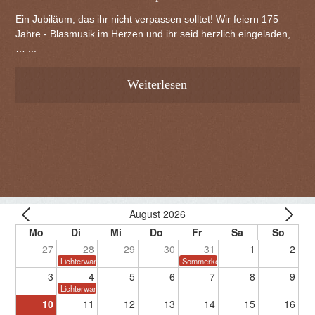
Ein Jubiläum, das ihr nicht verpassen solltet! Wir feiern 175
Jahre - Blasmusik im Herzen und ihr seid herzlich eingeladen,
… ...
Weiterlesen
August 2026
27
28
29
30
31
1
2
Lichterwanderung
Sommerkonzert
3
4
5
6
7
8
9
Lichterwanderung
10
11
12
13
14
15
16