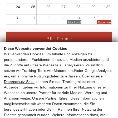
24
25
26
27
28
29
30
31
1
2
3
4
5
6
Musikprobe
Bauernherbstf
Alle Termine
Diese Webseite verwendet Cookies
Wir verwenden Cookies, um Inhalte und Anzeigen zu
personalisieren, Funktionen für soziale Medien anzubieten und
die Zugriffe auf unsere Webseite zu analysieren. Zusätzlich
setzen wir Tracking-Tools wie Matomo und/oder Google Analytics
Facebook Fanpage
ein, um anonyme Nutzungsdaten zu erfassen. Über unsere
Datenschutz-Seite
können Sie das Tracking blockieren.
Außerdem geben wir Informationen zu Ihrer Nutzung unserer
YouTube Channel
Webseite an unsere Partner für soziale Medien, Werbung und
Analysen weiter. Unsere Partner führen diese Informationen
möglicherweise mit weiteren Daten zusammen, die Sie
bereitgestellt haben oder die im Rahmen Ihrer Nutzung der
Trachtenmusikkapelle Taxenbach
Dienste gesammelt wurden. Weitere Informationen dazu, wie
Obfrau:
Andrea Hofer