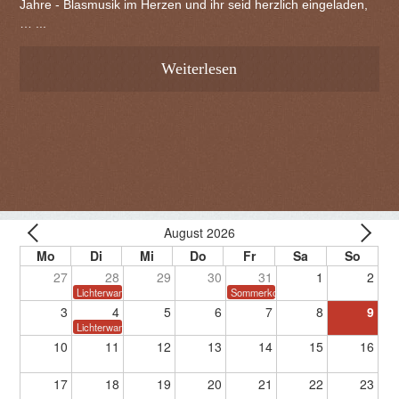
Jahre - Blasmusik im Herzen und ihr seid herzlich eingeladen,
… ...
Weiterlesen
August 2026
27
28
29
30
31
1
2
Lichterwanderung
Sommerkonzert
3
4
5
6
7
8
9
Lichterwanderung
10
11
12
13
14
15
16
17
18
19
20
21
22
23