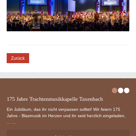
button
•
•
•
Frühlingskonzert 2026
Neuer Kapellmeister für die Trachtenmusikkapelle Am Samstag,
dem 18. April 2026, luden wir zum heurigen Frühlingskonzert –
ein Abend, der… ...