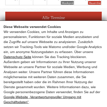
Musikprobe
Bauernherbstf
Alle Termine
Diese Webseite verwendet Cookies
Wir verwenden Cookies, um Inhalte und Anzeigen zu
personalisieren, Funktionen für soziale Medien anzubieten und
die Zugriffe auf unsere Webseite zu analysieren. Zusätzlich
setzen wir Tracking-Tools wie Matomo und/oder Google Analytics
Facebook Fanpage
ein, um anonyme Nutzungsdaten zu erfassen. Über unsere
Datenschutz-Seite
können Sie das Tracking blockieren.
Außerdem geben wir Informationen zu Ihrer Nutzung unserer
YouTube Channel
Webseite an unsere Partner für soziale Medien, Werbung und
Analysen weiter. Unsere Partner führen diese Informationen
möglicherweise mit weiteren Daten zusammen, die Sie
bereitgestellt haben oder die im Rahmen Ihrer Nutzung der
Trachtenmusikkapelle Taxenbach
Dienste gesammelt wurden. Weitere Informationen dazu, wie
Obfrau:
Andrea Hofer
Google personenbezogene Daten verwendet, finden Sie auf der
Gschwandtnerberg 21
Google‑Website „Verantwortungsvoller Umgang mit
5660
Taxenbach
Geschäftsdaten“
.
E-Mail:
info@tmk-taxenbach.at