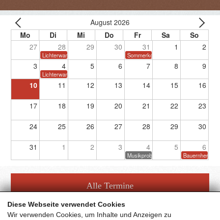
August 2026
27
28
29
30
31
1
2
Lichterwanderung
Sommerkonzert
3
4
5
6
7
8
9
Lichterwanderung
10
11
12
13
14
15
16
17
18
19
20
21
22
23
24
25
26
27
28
29
30
31
1
2
3
4
5
6
Musikprobe
Bauernherbstf
Alle Termine
Diese Webseite verwendet Cookies
Wir verwenden Cookies, um Inhalte und Anzeigen zu