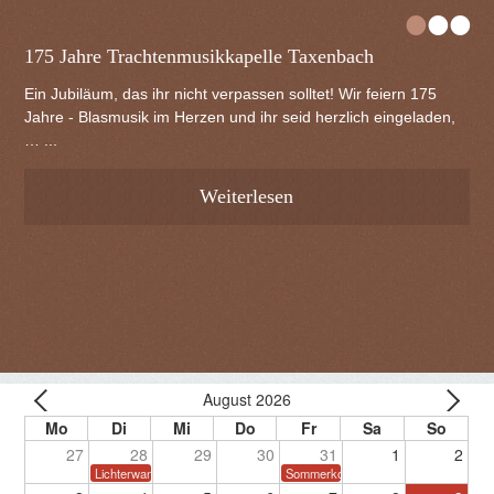
•
•
•
175 Jahre Trachtenmusikkapelle Taxenbach
Ein Jubiläum, das ihr nicht verpassen solltet! Wir feiern 175
Jahre - Blasmusik im Herzen und ihr seid herzlich eingeladen,
… ...
Weiterlesen
August 2026
27
28
29
30
31
1
2
Lichterwanderung
Sommerkonzert