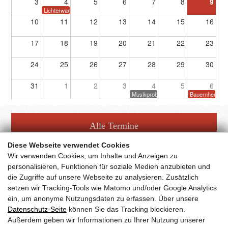
3
4
5
6
7
8
9
Lichterwanderung
10
11
12
13
14
15
16
17
18
19
20
21
22
23
24
25
26
27
28
29
30
31
1
2
3
4
5
6
Musikprobe
Bauernherbstf
Alle Termine
Diese Webseite verwendet Cookies
Wir verwenden Cookies, um Inhalte und Anzeigen zu
personalisieren, Funktionen für soziale Medien anzubieten und
die Zugriffe auf unsere Webseite zu analysieren. Zusätzlich
setzen wir Tracking-Tools wie Matomo und/oder Google Analytics
Facebook Fanpage
ein, um anonyme Nutzungsdaten zu erfassen. Über unsere
Datenschutz-Seite
können Sie das Tracking blockieren.
Außerdem geben wir Informationen zu Ihrer Nutzung unserer
YouTube Channel