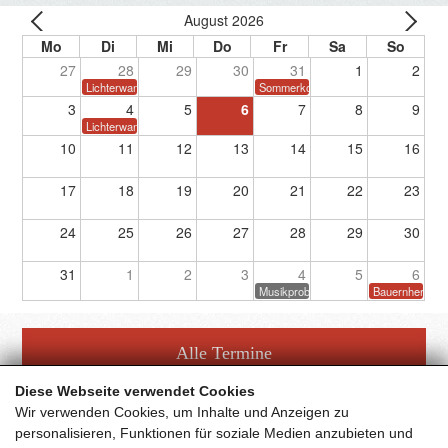
August 2026
27
28
29
30
31
1
2
Lichterwanderung
Sommerkonzert
3
4
5
6
7
8
9
Lichterwanderung
10
11
12
13
14
15
16
17
18
19
20
21
22
23
24
25
26
27
28
29
30
31
1
2
3
4
5
6
Musikprobe
Bauernherbstf
Alle Termine
Diese Webseite verwendet Cookies
Wir verwenden Cookies, um Inhalte und Anzeigen zu
personalisieren, Funktionen für soziale Medien anzubieten und