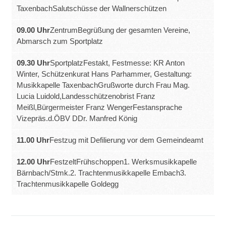
TaxenbachSalutschüsse der Wallnerschützen
09.00 Uhr
ZentrumBegrüßung der gesamten Vereine,
Abmarsch zum Sportplatz
09.30 Uhr
SportplatzFestakt, Festmesse: KR Anton
Winter, Schützenkurat Hans Parhammer, Gestaltung:
Musikkapelle TaxenbachGrußworte durch Frau Mag.
Lucia Luidold,Landesschützenobrist Franz
Meißl,Bürgermeister Franz WengerFestansprache
Vizepräs.d.ÖBV DDr. Manfred König
11.00 Uhr
Festzug mit Defilierung vor dem Gemeindeamt
12.00 Uhr
FestzeltFrühschoppen1. Werksmusikkapelle
Bärnbach/Stmk.2. Trachtenmusikkapelle Embach3.
Trachtenmusikkapelle Goldegg