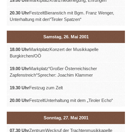
19.00 Uhr
MarktplatzKranzniederlegung, Ehrungen
20.30 Uhr
FestzeltBieranstich mit Bgm. Franz Wenger,
Unterhaltung mit den“Tiroler Spatzen“
Samstag, 26. Mai 2001
18.00 Uhr
MarktplatzKonzert der Musikkapelle
Burgkirchen/OÖ
19.00 Uhr
Markplatz“Großer Österreichischer
Zapfenstreich“Sprecher: Joachim Klammer
19.30 Uhr
Festzug zum Zelt
20.00 Uhr
FestzeltUnterhaltung mit dem „Tiroler Echo“
Sonntag, 27. Mai 2001
07.30 Uhr
ZentrumWeckruf der Trachtenmusikkapelle