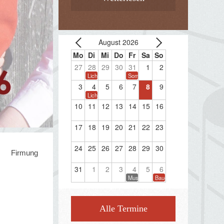
August 2026
27
28
29
30
31
1
2
Lichterwanderung
Sommerkonzert
3
4
5
6
7
8
9
Lichterwanderung
10
11
12
13
14
15
16
17
18
19
20
21
22
23
24
25
26
27
28
29
30
Firmung
31
1
2
3
4
5
6
Musikprobe
Bauernherbstfest Taxenbac
Alle Termine