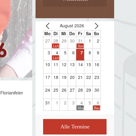
August 2026
27
28
29
30
31
1
2
Lichterwanderung
Sommerkonzert
3
4
5
6
7
8
9
Lichterwanderung
10
11
12
13
14
15
16
17
18
19
20
21
22
23
24
25
26
27
28
29
30
Florianifeier
31
1
2
3
4
5
6
Musikprobe
Bauernherbstfest Taxenbac
Alle Termine