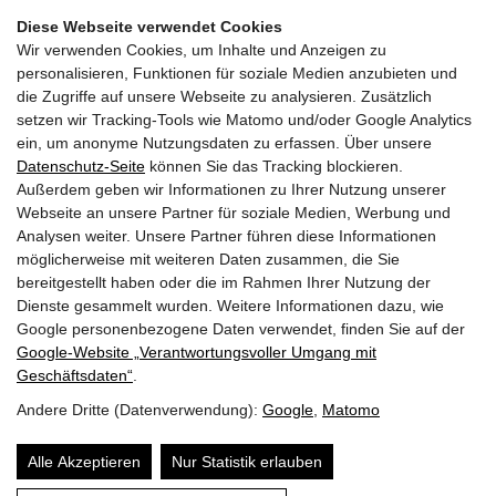
Diese Webseite verwendet Cookies
Wir verwenden Cookies, um Inhalte und Anzeigen zu
personalisieren, Funktionen für soziale Medien anzubieten und
die Zugriffe auf unsere Webseite zu analysieren. Zusätzlich
setzen wir Tracking-Tools wie Matomo und/oder Google Analytics
Facebook Fanpage
ein, um anonyme Nutzungsdaten zu erfassen. Über unsere
Datenschutz-Seite
können Sie das Tracking blockieren.
Außerdem geben wir Informationen zu Ihrer Nutzung unserer
YouTube Channel
Webseite an unsere Partner für soziale Medien, Werbung und
Analysen weiter. Unsere Partner führen diese Informationen
möglicherweise mit weiteren Daten zusammen, die Sie
bereitgestellt haben oder die im Rahmen Ihrer Nutzung der
Trachtenmusikkapelle Taxenbach
Dienste gesammelt wurden. Weitere Informationen dazu, wie
Obfrau:
Andrea Hofer
Google personenbezogene Daten verwendet, finden Sie auf der
Gschwandtnerberg 21
Google‑Website „Verantwortungsvoller Umgang mit
5660
Taxenbach
Geschäftsdaten“
.
E-Mail:
info@tmk-taxenbach.at
Andere Dritte (Datenverwendung):
Google
,
Matomo
Sitemap
Alle Akzeptieren
Nur Statistik erlauben