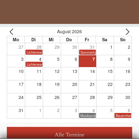
August 2026
27
28
29
30
31
1
2
Lichterwanderung
Sommerkonzert
3
4
5
6
7
8
9
Lichterwanderung
10
11
12
13
14
15
16
17
18
19
20
21
22
23
24
25
26
27
28
29
30
31
1
2
3
4
5
6
Musikprobe
Bauernherbstf
Alle Termine