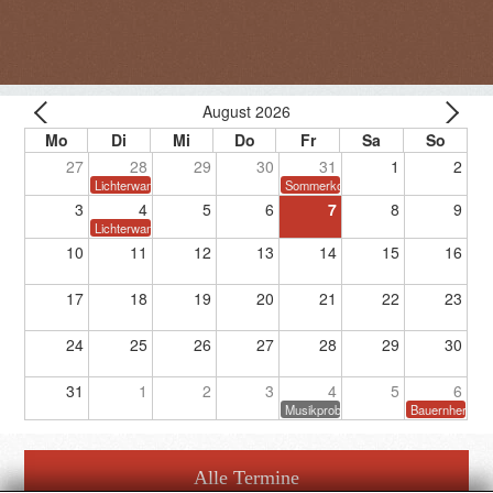
August 2026
27
28
29
30
31
1
2
Lichterwanderung
Sommerkonzert
3
4
5
6
7
8
9
Lichterwanderung
10
11
12
13
14
15
16
17
18
19
20
21
22
23
24
25
26
27
28
29
30
31
1
2
3
4
5
6
Musikprobe
Bauernherbstf
Alle Termine