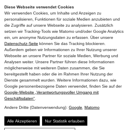
Diese Webseite verwendet Cookies
Wir verwenden Cookies, um Inhalte und Anzeigen zu
personalisieren, Funktionen für soziale Medien anzubieten und
die Zugriffe auf unsere Webseite zu analysieren. Zusätzlich
setzen wir Tracking-Tools wie Matomo und/oder Google Analytics
Facebook Fanpage
ein, um anonyme Nutzungsdaten zu erfassen. Über unsere
Datenschutz-Seite
können Sie das Tracking blockieren.
Außerdem geben wir Informationen zu Ihrer Nutzung unserer
YouTube Channel
Webseite an unsere Partner für soziale Medien, Werbung und
Analysen weiter. Unsere Partner führen diese Informationen
möglicherweise mit weiteren Daten zusammen, die Sie
bereitgestellt haben oder die im Rahmen Ihrer Nutzung der
Trachtenmusikkapelle Taxenbach
Dienste gesammelt wurden. Weitere Informationen dazu, wie
Obfrau:
Andrea Hofer
Google personenbezogene Daten verwendet, finden Sie auf der
Gschwandtnerberg 21
Google‑Website „Verantwortungsvoller Umgang mit
5660
Taxenbach
Geschäftsdaten“
.
E-Mail:
info@tmk-taxenbach.at
Andere Dritte (Datenverwendung):
Google
,
Matomo
Sitemap
Alle Akzeptieren
Nur Statistik erlauben