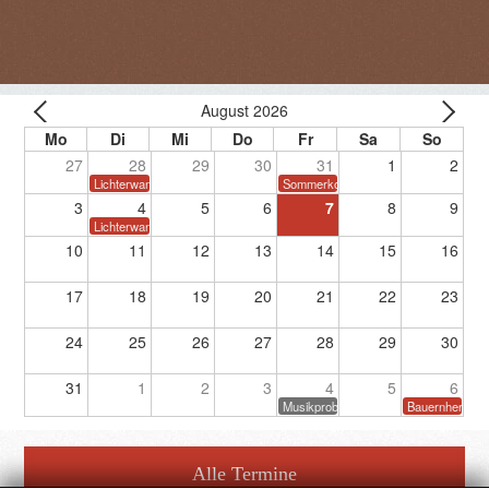
August 2026
27
28
29
30
31
1
2
Lichterwanderung
Sommerkonzert
3
4
5
6
7
8
9
Lichterwanderung
10
11
12
13
14
15
16
17
18
19
20
21
22
23
24
25
26
27
28
29
30
31
1
2
3
4
5
6
Musikprobe
Bauernherbstf
Alle Termine