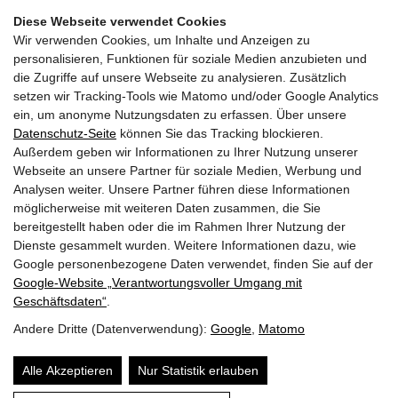
Diese Webseite verwendet Cookies
Wir verwenden Cookies, um Inhalte und Anzeigen zu
personalisieren, Funktionen für soziale Medien anzubieten und
die Zugriffe auf unsere Webseite zu analysieren. Zusätzlich
setzen wir Tracking-Tools wie Matomo und/oder Google Analytics
Facebook Fanpage
ein, um anonyme Nutzungsdaten zu erfassen. Über unsere
Datenschutz-Seite
können Sie das Tracking blockieren.
Außerdem geben wir Informationen zu Ihrer Nutzung unserer
YouTube Channel
Webseite an unsere Partner für soziale Medien, Werbung und
Analysen weiter. Unsere Partner führen diese Informationen
möglicherweise mit weiteren Daten zusammen, die Sie
bereitgestellt haben oder die im Rahmen Ihrer Nutzung der
Trachtenmusikkapelle Taxenbach
Dienste gesammelt wurden. Weitere Informationen dazu, wie
Obfrau:
Andrea Hofer
Google personenbezogene Daten verwendet, finden Sie auf der
Gschwandtnerberg 21
Google‑Website „Verantwortungsvoller Umgang mit
5660
Taxenbach
Geschäftsdaten“
.
E-Mail:
info@tmk-taxenbach.at
Andere Dritte (Datenverwendung):
Google
,
Matomo
Sitemap
Alle Akzeptieren
Nur Statistik erlauben