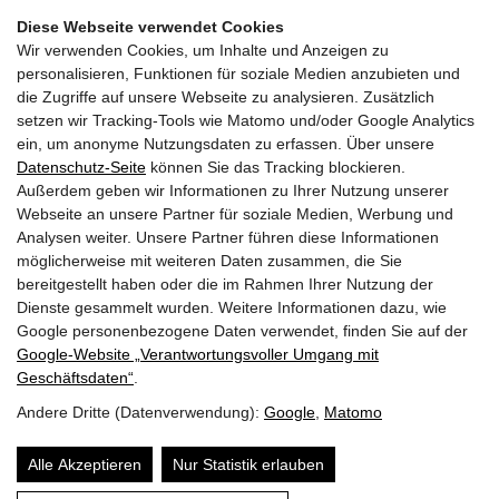
Diese Webseite verwendet Cookies
Wir verwenden Cookies, um Inhalte und Anzeigen zu
personalisieren, Funktionen für soziale Medien anzubieten und
die Zugriffe auf unsere Webseite zu analysieren. Zusätzlich
setzen wir Tracking-Tools wie Matomo und/oder Google Analytics
Facebook Fanpage
ein, um anonyme Nutzungsdaten zu erfassen. Über unsere
Datenschutz-Seite
können Sie das Tracking blockieren.
Außerdem geben wir Informationen zu Ihrer Nutzung unserer
YouTube Channel
Webseite an unsere Partner für soziale Medien, Werbung und
Analysen weiter. Unsere Partner führen diese Informationen
möglicherweise mit weiteren Daten zusammen, die Sie
bereitgestellt haben oder die im Rahmen Ihrer Nutzung der
Trachtenmusikkapelle Taxenbach
Dienste gesammelt wurden. Weitere Informationen dazu, wie
Obfrau:
Andrea Hofer
Google personenbezogene Daten verwendet, finden Sie auf der
Gschwandtnerberg 21
Google‑Website „Verantwortungsvoller Umgang mit
5660
Taxenbach
Geschäftsdaten“
.
E-Mail:
info@tmk-taxenbach.at
Andere Dritte (Datenverwendung):
Google
,
Matomo
Sitemap
Alle Akzeptieren
Nur Statistik erlauben