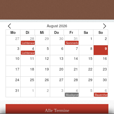
August 2026
27
28
29
30
31
1
2
Lichterwanderung
Sommerkonzert
3
4
5
6
7
8
9
Lichterwanderung
10
11
12
13
14
15
16
17
18
19
20
21
22
23
24
25
26
27
28
29
30
31
1
2
3
4
5
6
Musikprobe
Bauernherbstf
Alle Termine