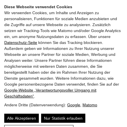
Diese Webseite verwendet Cookies
Wir verwenden Cookies, um Inhalte und Anzeigen zu
personalisieren, Funktionen für soziale Medien anzubieten und
die Zugriffe auf unsere Webseite zu analysieren. Zusätzlich
setzen wir Tracking-Tools wie Matomo und/oder Google Analytics
Facebook Fanpage
ein, um anonyme Nutzungsdaten zu erfassen. Über unsere
Datenschutz-Seite
können Sie das Tracking blockieren.
Außerdem geben wir Informationen zu Ihrer Nutzung unserer
YouTube Channel
Webseite an unsere Partner für soziale Medien, Werbung und
Analysen weiter. Unsere Partner führen diese Informationen
möglicherweise mit weiteren Daten zusammen, die Sie
bereitgestellt haben oder die im Rahmen Ihrer Nutzung der
Trachtenmusikkapelle Taxenbach
Dienste gesammelt wurden. Weitere Informationen dazu, wie
Obfrau:
Andrea Hofer
Google personenbezogene Daten verwendet, finden Sie auf der
Gschwandtnerberg 21
Google‑Website „Verantwortungsvoller Umgang mit
5660
Taxenbach
Geschäftsdaten“
.
E-Mail:
info@tmk-taxenbach.at
Andere Dritte (Datenverwendung):
Google
,
Matomo
Sitemap
Alle Akzeptieren
Nur Statistik erlauben