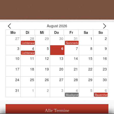
August 2026
27
28
29
30
31
1
2
Lichterwanderung
Sommerkonzert
3
4
5
6
7
8
9
Lichterwanderung
10
11
12
13
14
15
16
17
18
19
20
21
22
23
24
25
26
27
28
29
30
31
1
2
3
4
5
6
Musikprobe
Bauernherbstf
Alle Termine