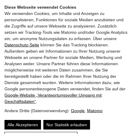
Diese Webseite verwendet Cookies
Wir verwenden Cookies, um Inhalte und Anzeigen zu
personalisieren, Funktionen für soziale Medien anzubieten und
die Zugriffe auf unsere Webseite zu analysieren. Zusätzlich
setzen wir Tracking-Tools wie Matomo und/oder Google Analytics
Facebook Fanpage
ein, um anonyme Nutzungsdaten zu erfassen. Über unsere
Datenschutz-Seite
können Sie das Tracking blockieren.
Außerdem geben wir Informationen zu Ihrer Nutzung unserer
YouTube Channel
Webseite an unsere Partner für soziale Medien, Werbung und
Analysen weiter. Unsere Partner führen diese Informationen
möglicherweise mit weiteren Daten zusammen, die Sie
bereitgestellt haben oder die im Rahmen Ihrer Nutzung der
Trachtenmusikkapelle Taxenbach
Dienste gesammelt wurden. Weitere Informationen dazu, wie
Obfrau:
Andrea Hofer
Google personenbezogene Daten verwendet, finden Sie auf der
Gschwandtnerberg 21
Google‑Website „Verantwortungsvoller Umgang mit
5660
Taxenbach
Geschäftsdaten“
.
E-Mail:
info@tmk-taxenbach.at
Andere Dritte (Datenverwendung):
Google
,
Matomo
Sitemap
Alle Akzeptieren
Nur Statistik erlauben