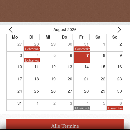
August 2026
27
28
29
30
31
1
2
Lichterwanderung
Sommerkonzert
3
4
5
6
7
8
9
Lichterwanderung
10
11
12
13
14
15
16
17
18
19
20
21
22
23
24
25
26
27
28
29
30
31
1
2
3
4
5
6
Musikprobe
Bauernherbstf
Alle Termine